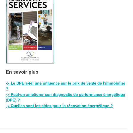
En savoir plus
-> Le DPE a-t-il une influence sur le prix de vente de l'immobilier
?
-> Peut-on améliorer son diagnostic de performance énergétique
(DPE) ?
-> Quelles sont les aides pour la rénovation énergétique ?