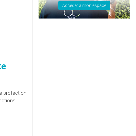
Accéder à mon espace
te
e protection,
ections