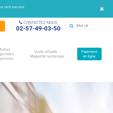
par carte bancaire
CONTACTEZ-NOUS
02-57-49-03-50
Autres
Visite virtuelle -
Paiement
agnostics
Maquette numérique
en ligne
services