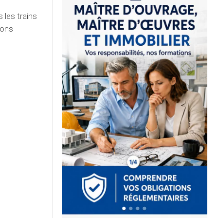
 les trains
ions