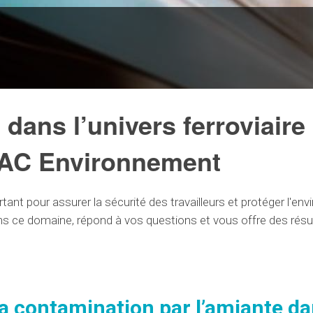
 dans l’univers ferroviaire 
c AC Environnement
rtant
pour
assurer
la sécurité des travailleurs et protéger l'en
ns ce
domaine
, répond à vos
questions
et vous offre des
résu
la contamination
par l’
amiante da