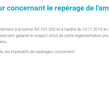
r concernant le repérage de l'am
mément à la norme NF F01-020 et à l'arrêté du 13.11.2019, le 
onnement
garantit
le respect strict de
cette réglementation
pou
ures.
le,
les impératifs
de repérages concernent :