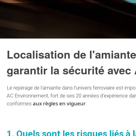
Localisation de l'amiante
garantir la sécurité ave
Le repérage de l'amiante dans
l’univers
ferroviaire est
impo
AC Environnement
, fort de ses
20 années
d’expérience da
aux règles en vigueur
conformes
.
1. Quels sont les
risques
liés à