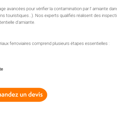
rage avancées pour
vérifier
la contamination par l’
amiante dans
ains touristiques…
).
Nos experts
qualifiés réalisent des inspect
entielle
d'amiante.
riaux
ferroviaires comprend plusieurs étapes
essentielles
:
te