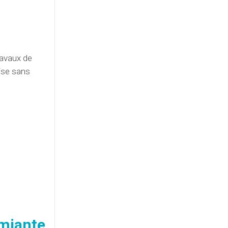
ravaux de
ise sans
miante