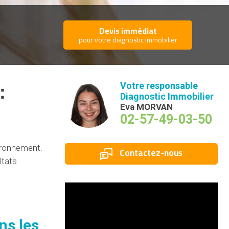
Devis immédiat
pour votre diagnostic immobilier
:
Votre responsable
Diagnostic Immobilier
Eva MORVAN
02-57-49-03-50
vironnement.
Contactez-nous
ltats
ns les