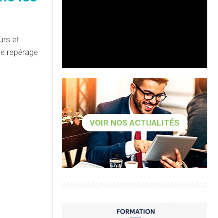
urs et
 le repérage
VOIR NOS ACTUALITÉS