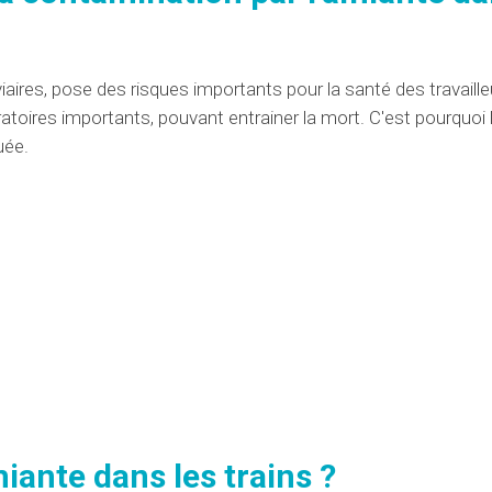
viaires, pose des
risques
importants
pour la santé des travaille
ratoires
importants
,
pouvant entrainer la mort
. C'est pourquoi
uée
.
miante dans les trains ?