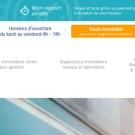
Mon rapport
Simple et facile grâce au paiement 
en 48h
à réception de votre facture
Devis immédiat
Horaires d'ouverture
pour votre diagnostic immobilier
du lundi au vendredi 8h - 18h
 immobiliers vente-
Diagnostics immobiliers
di
tion-gestion
travaux et démolition
& 