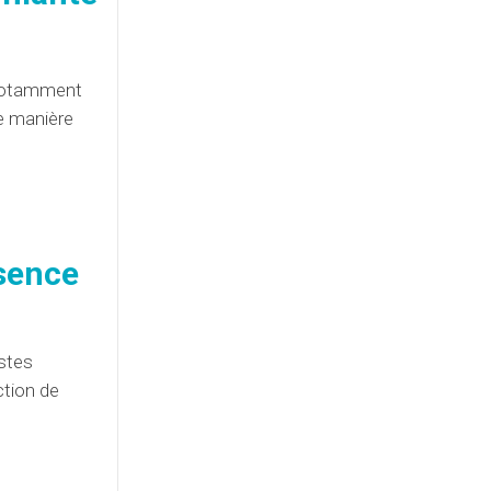
 notamment
e manière
ésence
istes
ction de