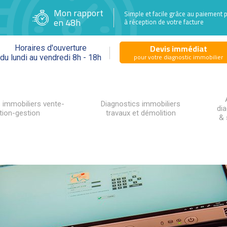
Mon rapport
Simple et facile grâce au paiement 
en 48h
à réception de votre facture
Devis immédiat
Horaires d'ouverture
pour votre diagnostic immobilier
du lundi au vendredi 8h - 18h
 immobiliers vente-
Diagnostics immobiliers
di
tion-gestion
travaux et démolition
& 