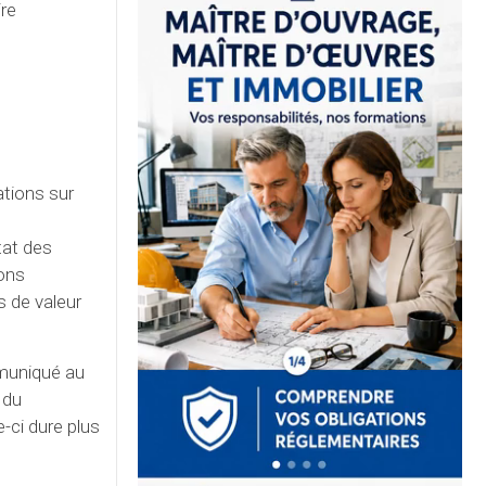
ire
ations sur
tat des
ions
s de valeur
mmuniqué au
 du
-ci dure plus