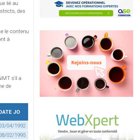
ue lié au
stricts, des
se le contenu
ont à
NMT s'il a
ne de
DATE JO
03/04/1992
08/02/1995