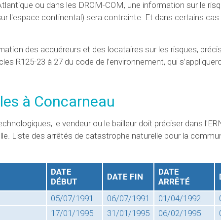
e Atlantique ou dans les DROM-COM, une information sur le risq
ur l'espace continental) sera contrainte. Et dans certains cas 
rmation des acquéreurs et des locataires sur les risques, préci
icles R125-23 à 27 du code de l’environnement, qui s’appliquer
lles à Concarneau
chnologiques, le vendeur ou le bailleur doit préciser dans l'ER
lle. Liste des arrêtés de catastrophe naturelle pour la commu
DATE
DATE
DATE FIN
DÉBUT
ARRÊTÉ
05/07/1991
06/07/1991
01/04/1992
17/01/1995
31/01/1995
06/02/1995