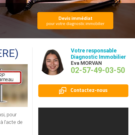
Devis immédiat
pour votre diagnostic immobilier
ERE)
Votre responsable
Diagnostic Immobilier
Eva MORVAN
02-57-49-03-50
Contactez-nous
si, pour
à l'acte de