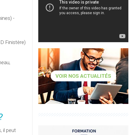
ines) -
D Finistère)
neau,
VOIR NOS ACTUALITÉS
?
 il peut