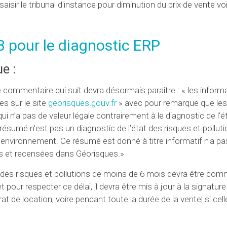
isir le tribunal d'instance pour diminution du prix de vente vo
 pour le diagnostic ERP
e :
 commentaire qui suit devra désormais paraître : « les inform
es sur le site
georisques.gouv.fr
» avec pour remarque que les
 n’a pas de valeur légale contrairement à le diagnostic de l’é
Ce résumé n'est pas un diagnostic de l’état des risques et pollut
'environnement. Ce résumé est donné à titre informatif n'a pa
ues et recensées dans Géorisques.»
tat des risques et pollutions de moins de 6 mois devra être co
pour respecter ce délai, il devra être mis à jour à la signature
 de location, voire pendant toute la durée de la vente| si celle