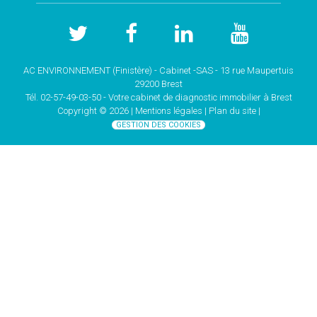
AC ENVIRONNEMENT (Finistère) - Cabinet -SAS - 13 rue Maupertuis
29200 Brest
Tél. 02-57-49-03-50 - Votre cabinet de
diagnostic immobilier à Brest
Copyright © 2026 |
Mentions légales |
Plan du site
|
GESTION DES COOKIES