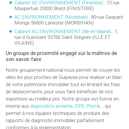
Cabinet AC ENVIRONNEMENT (Finistère)
:
13 rue
Maupertuis
29200
Brest
(
FINISTERE
)
AC ENVIRONNEMENT (Morbihan)
:
89 rue Gaspard
Monge
56600
Lanester
(
MORBIHAN
)
Cabinet AC ENVIRONNEMENT (Ille-et-Vilaine)
:
1,
rue d Ouessant
35760
Saint Grégoire
(
ILLE ET
VILAINE
)
Un groupe de proximité engagé sur la maîtrise de
son savoir-faire
Notre groupement national nous permet de couvrir les
villes les plus proches de Guipavas pour réaliser un bilan
de votre patrimoine immobilier tout en limitant les frais
de déplacements, pour vous faire bénéficier de nos
expertises au meilleur prix. Notre groupe est formé en
interne aux
diagnostics amiante, DPE, Plomb
... qui
permet à nos équipes techniques de produire des
rapports de diagnostic immobilier parfaitement
conformes à la règlementation.