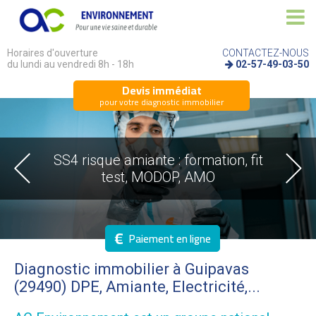
Horaires d'ouverture
CONTACTEZ-NOUS
du lundi au vendredi 8h - 18h
02-57-49-03-50
Devis immédiat
pour votre diagnostic immobilier
SS4 risque amiante : formation, fit
test, MODOP, AMO
€
Paiement en ligne
Diagnostic immobilier à Guipavas
(29490) DPE, Amiante, Electricité,...